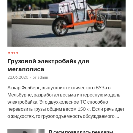
МОТО
Грузовой электробайк для
мегаполиса
22.06.2020
-
от
admin
Аскар Фелберг, выпускник технического ВУЗа в
Мельбурне, разработал весьма интересную модель
электробайка. Это двухколесное ТС способно
перевозить грузы общим весом 150 кг. Если речь идет
о жидкостях, то грузоподъемность обсуждаемого …
В сети появились рендеры