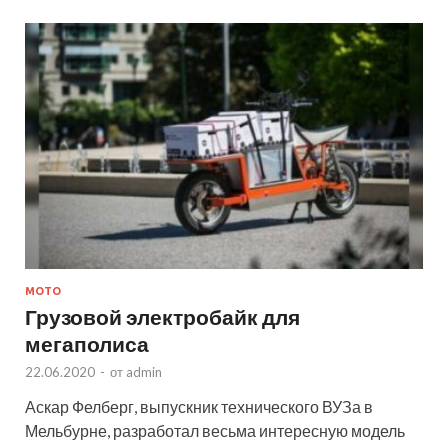
МОТО
Грузовой электробайк для
мегаполиса
22.06.2020
-
от
admin
Аскар Фелберг, выпускник технического ВУЗа в
Мельбурне, разработал весьма интересную модель