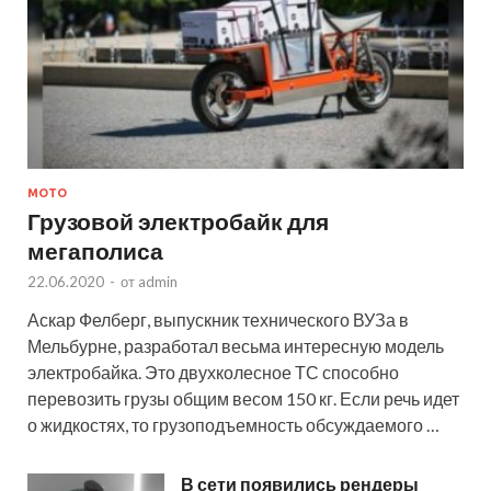
МОТО
Грузовой электробайк для
мегаполиса
22.06.2020
-
от
admin
Аскар Фелберг, выпускник технического ВУЗа в
Мельбурне, разработал весьма интересную модель
электробайка. Это двухколесное ТС способно
перевозить грузы общим весом 150 кг. Если речь идет
о жидкостях, то грузоподъемность обсуждаемого …
В сети появились рендеры