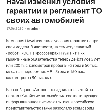
Haval изменил условия
гарантии и регламент ТО
своих автомобилей
17.06.2020
-
от
admin
Компания Haval изменила условия гарантии на три
свои модели. В частности, на семиступенчатый
«робот» 7DCT в кроссоверах Haval F7 и F7x
гарантийные обязательства теперь действуют 5 лет
или 200 тыс. километров пробега (+2 года и 50 тыс.
км), а на внедорожник H9 – 3 года и 150 тыс.
километров (+50
тыс. км).
Как сообщают «Автоновости дня» со ссылкой на
портал «Китайские автомобили», соответствующее
информационное письмо от 16 июня российское
представительство Haval разослало всем своим