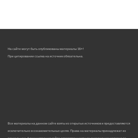
На сайте могут быть опубликованы материалы 18+!
При цитировании ссылка на источник обязательна.
Все материалы на данном сайте взяты из открытых источников и предоставляются
исключительно в ознакомительных целях. Права на материалы принадлежат их
владельцам. Администрация сайта ответственности за содержание материала