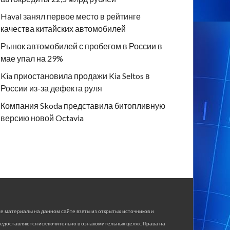
Haval занял первое место в рейтинге
качества китайских автомобилей
Рынок автомобилей с пробегом в России в
мае упал на 29%
Kia приостановила продажи Kia Seltos в
России из-за дефекта руля
Компания Skoda представила битопливную
версию новой Octavia
е материалы на данном сайте взяты из открытых источников и
едоставляются исключительно в ознакомительных целях. Права на