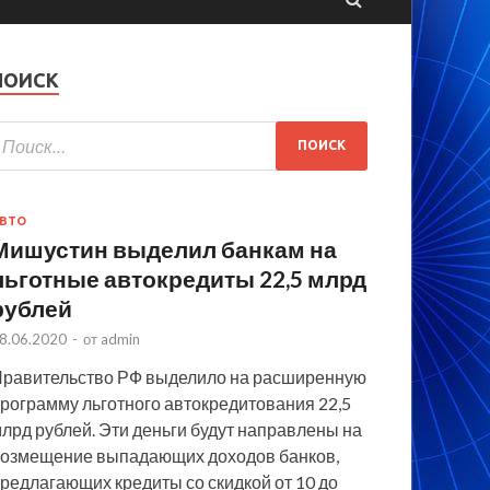
ПОИСК
ВТО
Мишустин выделил банкам на
льготные автокредиты 22,5 млрд
рублей
8.06.2020
-
от
admin
равительство РФ выделило на расширенную
рограмму льготного автокредитования 22,5
лрд рублей. Эти деньги будут направлены на
озмещение выпадающих доходов банков,
редлагающих кредиты со скидкой от 10 до