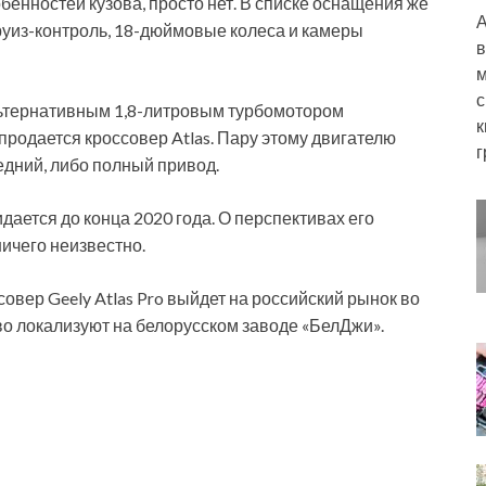
обенностей кузова, просто нет. В списке оснащения же
А
уиз-контроль, 18-дюймовые колеса и камеры
в
м
с
льтернативным 1,8-литровым турбомотором
к
 продается кроссовер Atlas. Пару этому двигателю
г
едний, либо полный привод.
дается до конца 2020 года. О перспективах его
ичего неизвестно.
овер Geely Atlas Pro выйдет на российский рынок во
тво локализуют на белорусском заводе «БелДжи».