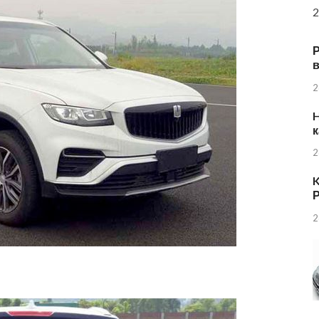
2
в
2
H
к
2
K
Р
2