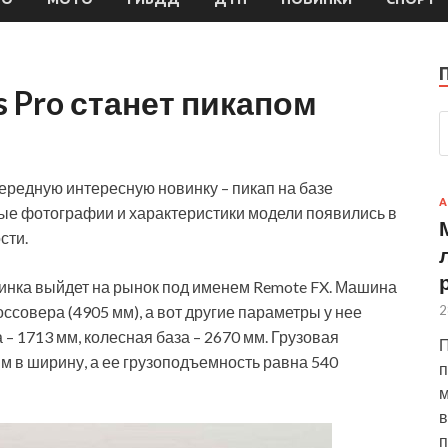
s Pro станет пикапом
ередную интересную новинку – пикап на базе
А
вые фотографии и характеристики модели появились в
сти.
винка
выйдет на рынок под именем Remote FX. Машина
2
ссовера (4905 мм), а вот другие параметры у нее
– 1713 мм, колесная база – 2670 мм. Грузовая
П
мм в ширину, а ее грузоподъемность равна 540
п
м
в
п