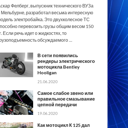
скар Фелберг, выпускник технического ВУЗа
 Мельбурне, разработал весьма интересную
одель электробайка. Это двухколесное ТС
пособно перевозить грузы общим весом 150
г. Если речь идет о жидкостях, то
рузоподъемность обсуждаемого …
В сети появились
рендеры электрического
мотоцикла Bentley
Hooligan
21.06.2020
Самое слабое звено или
правильное смазывание
цепной передачи
19.06.2020
Как мотоцикл К 125 дал