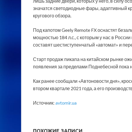
лишь задние двери, которых у него, в силу ос
значатся светодиодные фары, адаптивный кр
кругового обзора.
Под капотом Geely Remote FX оснастят беза
мощностью 184 л.с., с которым у нас в России
составят шестиступенчатый «автомат» и пер
Старт продаж пикапа на китайском рынке ожи
появления за пределами Поднебесной пока н
Как ранее сообщали «Автоновости дня», кросс
втором квартале 2021 года, а его производс
Источник:
avtomir.ua
ПОХОЖИЕ ЗАПИСИ