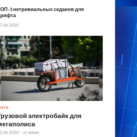
ТОП-3 нетривиальных седанов для
дрифта
7.06.2020
МОТО
Грузовой электробайк для
мегаполиса
2.06.2020
-
от
admin