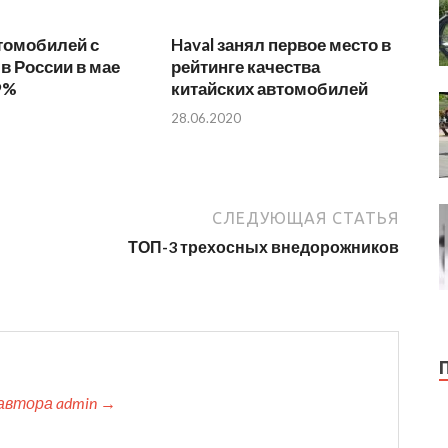
томобилей с
Haval занял первое место в
в России в мае
рейтинге качества
9%
китайских автомобилей
28.06.2020
СЛЕДУЮЩАЯ СТАТЬЯ
ТОП-3 трехосных внедорожников
автора admin →