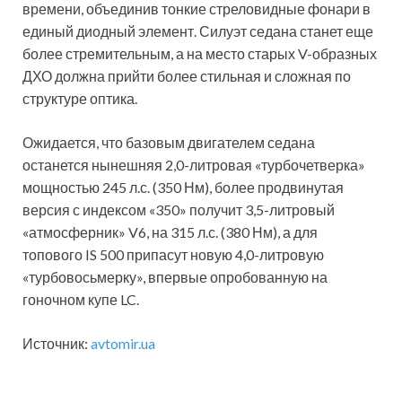
времени, объединив тонкие стреловидные фонари в
единый диодный элемент. Силуэт седана станет еще
более стремительным, а на место старых V-образных
ДХО должна прийти более стильная и сложная по
структуре оптика.
Ожидается, что базовым двигателем седана
останется нынешняя 2,0-литровая «турбочетверка»
мощностью 245 л.с. (350 Нм), более продвинутая
версия с индексом «350» получит 3,5-литровый
«атмосферник» V6, на 315 л.с. (380 Нм), а для
топового IS 500 припасут новую 4,0-литровую
«турбовосьмерку», впервые опробованную на
гоночном купе LC.
Источник:
avtomir.ua