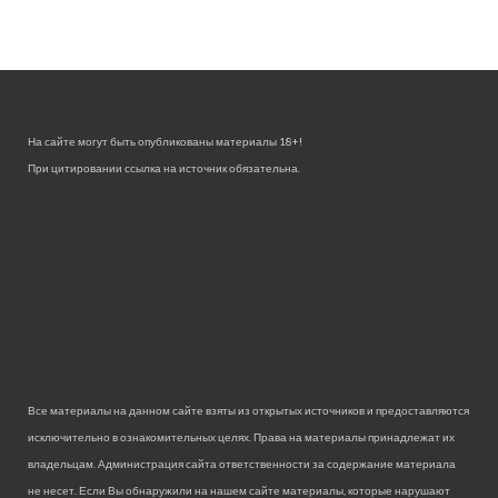
На сайте могут быть опубликованы материалы 18+!
При цитировании ссылка на источник обязательна.
Все материалы на данном сайте взяты из открытых источников и предоставляются
исключительно в ознакомительных целях. Права на материалы принадлежат их
владельцам. Администрация сайта ответственности за содержание материала
не несет. Если Вы обнаружили на нашем сайте материалы, которые нарушают