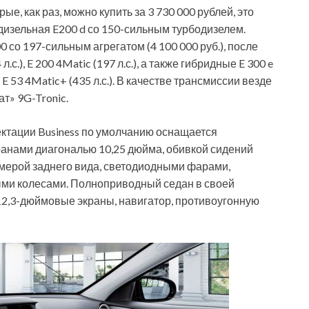
е, как раз, можно купить за 3 730 000 рублей, это
дизельная E200 d со 150-сильным турбодизелем.
 со 197-сильным агрегатом (4 100 000 руб.), после
с.), E 200 4Matic (197 л.с.), а также гибридные E 300 e
MG E 53 4Matic+ (435 л.с.). В качестве трансмиссии везде
т» 9G-Tronic.
ктации Business по умолчанию оснащается
анами диагональю 10,25 дюйма, обивкой сидений
мерой заднего вида, светодиодными фарами,
ми колесами. Полноприводный седан в своей
12,3-дюймовые экраны, навигатор, противоугонную