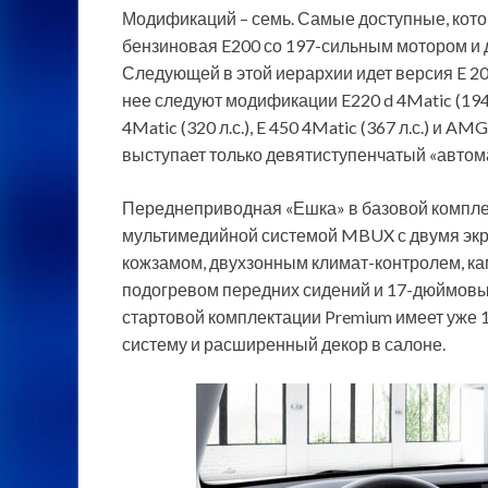
Модификаций – семь. Самые доступные, которы
бензиновая E200 со 197-сильным мотором и 
Следующей в этой иерархии идет версия E 200
нее следуют модификации E220 d 4Matic (194 л.
4Matic (320 л.с.), E 450 4Matic (367 л.с.) и A
выступает только девятиступенчатый «автома
Переднеприводная «Ешка» в базовой компле
мультимедийной системой MBUX с двумя экр
кожзамом, двухзонным климат-контролем, ка
подогревом передних сидений и 17-дюймовы
стартовой комплектации Premium имеет уже 
систему и расширенный декор в салоне.