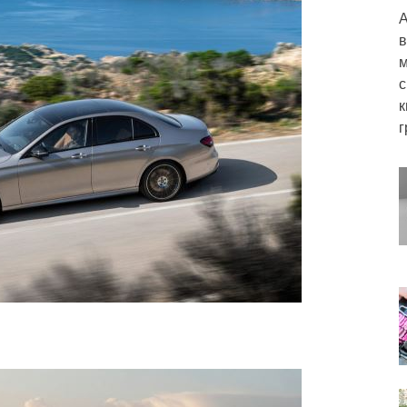
А
в
м
с
к
г