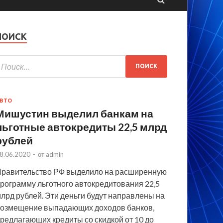
ПОИСК
ВТО
Мишустин выделил банкам на
льготные автокредиты 22,5 млрд
рублей
8.06.2020
-
от
admin
равительство РФ выделило на расширенную
рограмму льготного автокредитования 22,5
лрд рублей. Эти деньги будут направлены на
озмещение выпадающих доходов банков,
редлагающих кредиты со скидкой от 10 до