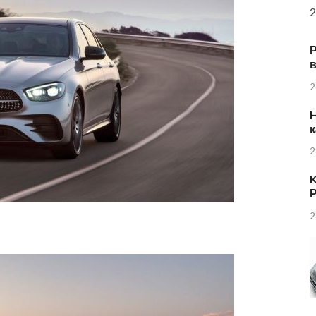
2
в
2
H
к
2
K
Р
2