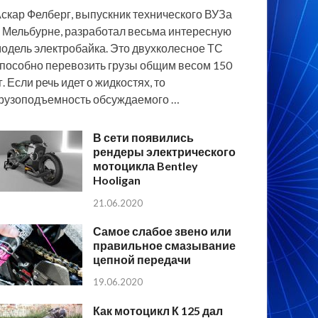
скар Фелберг, выпускник технического ВУЗа
 Мельбурне, разработал весьма интересную
одель электробайка. Это двухколесное ТС
пособно перевозить грузы общим весом 150
г. Если речь идет о жидкостях, то
рузоподъемность обсуждаемого …
В сети появились
рендеры электрического
мотоцикла Bentley
Hooligan
21.06.2020
Самое слабое звено или
правильное смазывание
цепной передачи
19.06.2020
Как мотоцикл К 125 дал