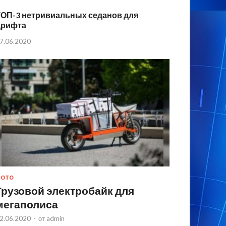
ТОП-3 нетривиальных седанов для
дрифта
7.06.2020
МОТО
Грузовой электробайк для
мегаполиса
2.06.2020
-
от
admin