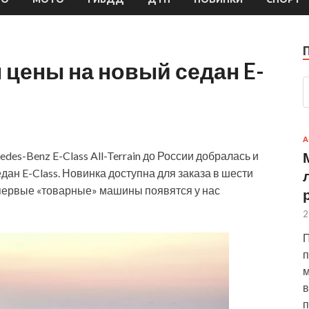
 цены на новый седан E-
А
s-Benz E-Class All-Terrain до России добралась и
ан E-Class. Новинка доступна для заказа в шести
а первые «товарные» машины появятся у нас
2
П
п
м
в
п