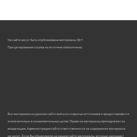
На сайте могут быть опубликованы материалы 18+!
При цитировании ссылка на источник обязательна.
Все материалы на данном сайте взяты из открытых источников и предоставляются
исключительно в ознакомительных целях. Права на материалы принадлежат их
владельцам. Администрация сайта ответственности за содержание материала
не несет. Если Вы обнаружили на нашем сайте материалы, которые нарушают