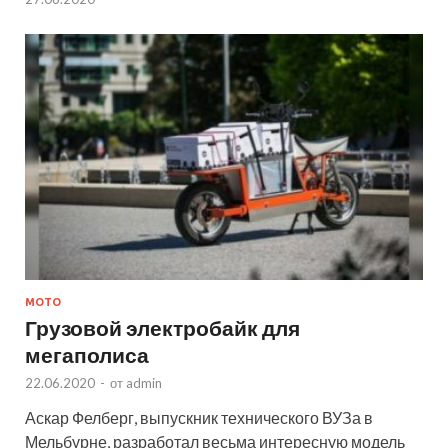
МОТО
Грузовой электробайк для
мегаполиса
22.06.2020
-
от
admin
Аскар Фелберг, выпускник технического ВУЗа в
Мельбурне, разработал весьма интересную модель