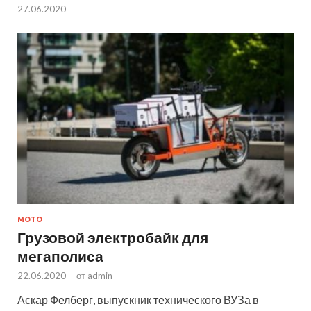
27.06.2020
МОТО
Грузовой электробайк для
мегаполиса
22.06.2020
-
от
admin
Аскар Фелберг, выпускник технического ВУЗа в