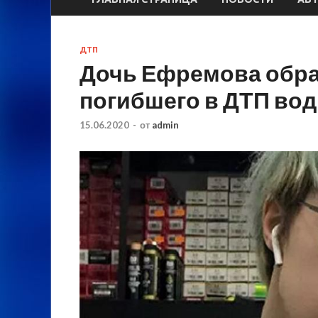
ДТП
Дочь Ефремова обра
погибшего в ДТП во
15.06.2020
-
от
admin