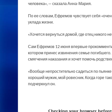
человека», — сказала Анна-Мария.
По ее словам, Ефремов чувствует себя «оче
уклада жизни.
«Хочется вернуться домой, где отец никого н
Сам Ефремов 12 июня впервые прокомментир
котором принес извинения семье погибшего. 
смягчения наказания и хочет помочь родств
«Вообще непростительно садиться по пьянке з
хороший мужик, мой ровесник. Когда горе тако
подчеркнул он.