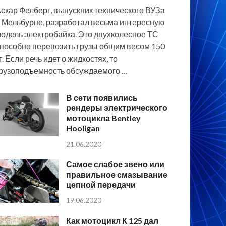
скар Фелберг, выпускник технического ВУЗа
 Мельбурне, разработал весьма интересную
одель электробайка. Это двухколесное ТС
пособно перевозить грузы общим весом 150
г. Если речь идет о жидкостях, то
рузоподъемность обсуждаемого …
В сети появились
рендеры электрического
мотоцикла Bentley
Hooligan
21.06.2020
Самое слабое звено или
правильное смазывание
цепной передачи
19.06.2020
Как мотоцикл К 125 дал