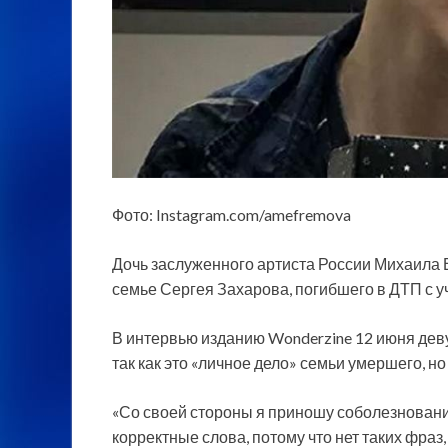
Фото: Instagram.com/amefremova
Дочь заслуженного артиста России Михаил
семье Сергея Захарова, погибшего в ДТП с у
В интервью изданию Wonderzine 12 июня деву
так как это «личное дело» семьи умершего, н
«Со своей стороны я приношу соболезновани
корректные слова, потому что нет таких фраз