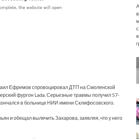
А
в
м
с
к
г
Михаил Ефремов спровоцировал ДТП на Смоленской
ьерский фургон Lada. Серьезные травмы получил 57-
скончался в больнице НИИ имени Склифосовского.
ян и обещал вылечить Захарова, заявляя, что у него