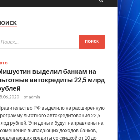
ПОИСК
ВТО
Мишустин выделил банкам на
льготные автокредиты 22,5 млрд
рублей
8.06.2020
-
от
admin
равительство РФ выделило на расширенную
рограмму льготного автокредитования 22,5
лрд рублей. Эти деньги будут направлены на
озмещение выпадающих доходов банков,
редлагающих кредиты со скидкой от 10 до