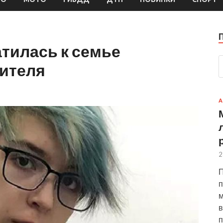
тилась к семье
дителя
А
2
П
п
м
в
п