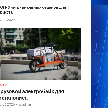
ТОП-3 нетривиальных седанов для
дрифта
7.06.2020
МОТО
Грузовой электробайк для
мегаполиса
2.06.2020
-
от
admin