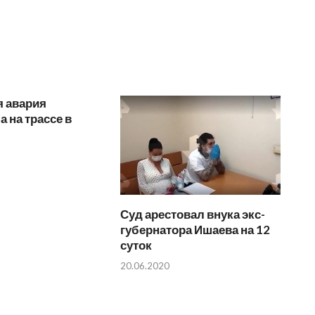
я авария
 на трассе в
Суд арестовал внука экс-
губернатора Ишаева на 12
суток
20.06.2020