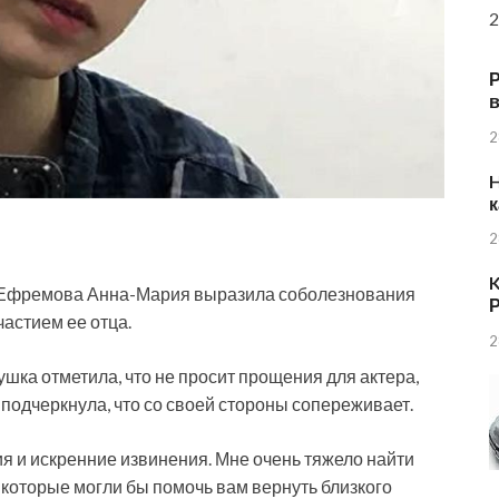
2
в
2
H
к
2
K
а Ефремова Анна-Мария выразила соболезнования
Р
частием ее отца.
2
шка отметила, что не просит прощения для актера,
о подчеркнула, что со своей стороны сопереживает.
я и искренние извинения. Мне очень тяжело найти
, которые могли бы помочь вам вернуть близкого