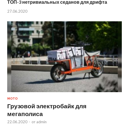
ТОП-3 нетривиальных седанов для дрифта
27.06.2020
МОТО
Грузовой электробайк для
мегаполиса
22.06.2020
-
от
admin