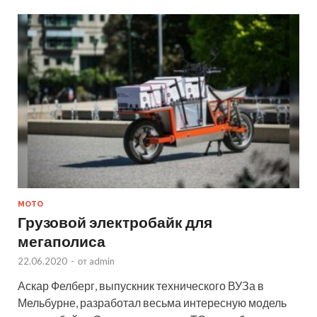
МОТО
Грузовой электробайк для
мегаполиса
22.06.2020
-
от
admin
Аскар Фелберг, выпускник технического ВУЗа в
Мельбурне, разработал весьма интересную модель