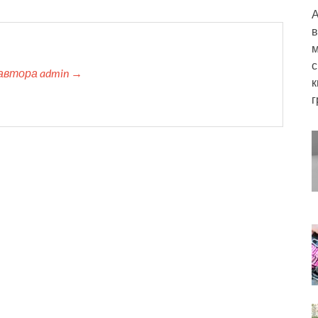
А
в
м
с
автора admin →
к
г