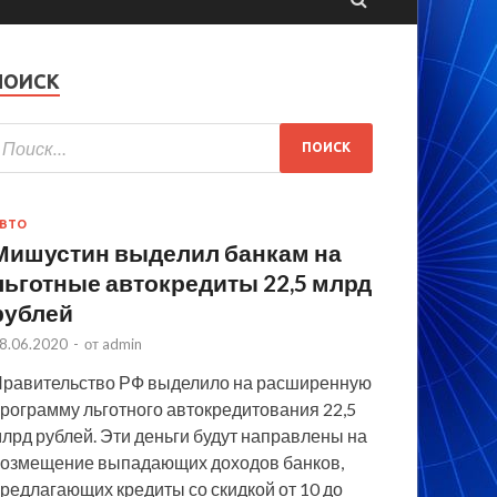
ПОИСК
ВТО
Мишустин выделил банкам на
льготные автокредиты 22,5 млрд
рублей
8.06.2020
-
от
admin
равительство РФ выделило на расширенную
рограмму льготного автокредитования 22,5
лрд рублей. Эти деньги будут направлены на
озмещение выпадающих доходов банков,
редлагающих кредиты со скидкой от 10 до