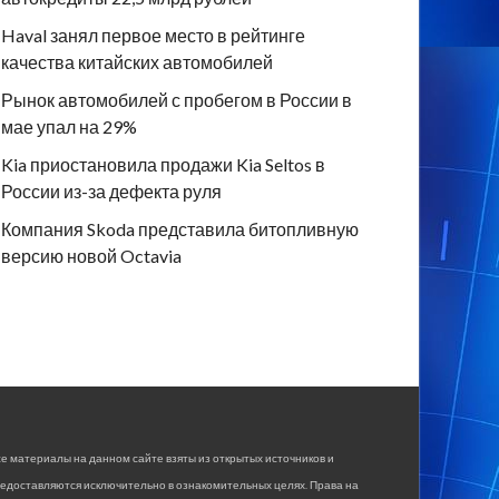
Haval занял первое место в рейтинге
качества китайских автомобилей
Рынок автомобилей с пробегом в России в
мае упал на 29%
Kia приостановила продажи Kia Seltos в
России из-за дефекта руля
Компания Skoda представила битопливную
версию новой Octavia
е материалы на данном сайте взяты из открытых источников и
едоставляются исключительно в ознакомительных целях. Права на