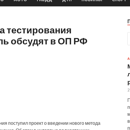
а тестирования
ль обсудят в ОП РФ
А
2
П
п
м
в
ия поступил проект о введении нового метода
п