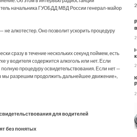
янение. Об этом в интервью радиостанции
2
итель начальника ГУОБДД МВД
России генерал-майор
в
 — не алкотестер. Оно позволит ускорить процедуру
2
H
ески сразу в течение нескольких секунд поймем, есть
к
хе у водителя содержится алкоголь или нет. Если
2
е полную процедуру освидетельствования. Если нет —
в мы разрешим продолжить дальнейшее движение»,
K
Р
2
освидетельствования для водителей
ят без понятых