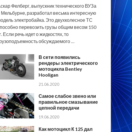
скар Фелберг, выпускник технического ВУЗа
 Мельбурне, разработал весьма интересную
одель электробайка. Это двухколесное ТС
пособно перевозить грузы общим весом 150
г. Если речь идет о жидкостях, то
рузоподъемность обсуждаемого …
В сети появились
рендеры электрического
мотоцикла Bentley
Hooligan
21.06.2020
Самое слабое звено или
правильное смазывание
цепной передачи
19.06.2020
Как мотоцикл К 125 дал