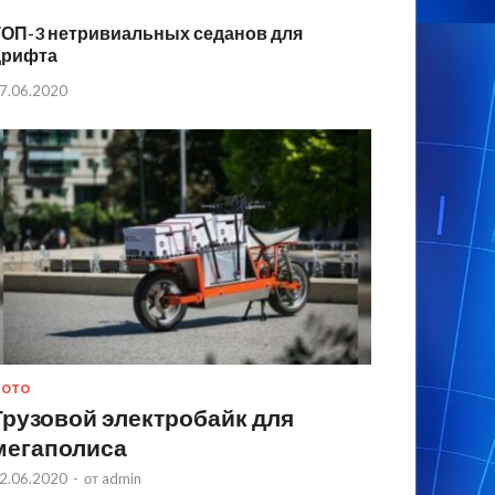
ТОП-3 нетривиальных седанов для
дрифта
7.06.2020
МОТО
Грузовой электробайк для
мегаполиса
2.06.2020
-
от
admin