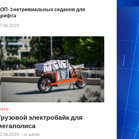
ТОП-3 нетривиальных седанов для
дрифта
7.06.2020
МОТО
Грузовой электробайк для
мегаполиса
2.06.2020
-
от
admin