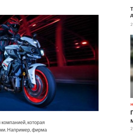
2
й компанией, которая
2
ями. Например, фирма