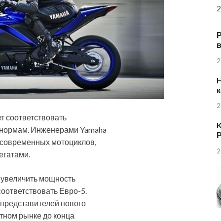
2
в
2
H
к
2
т соответствовать
K
 нормам. Инженерами Yamaha
Р
 современных мотоциклов,
2
егатами.
 увеличить мощность
соответствовать Евро-5.
 представителей нового
тном рынке до конца