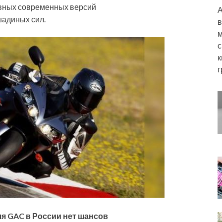
увных современных версий
А
шадиных сил.
в
м
с
к
г
я GAC в России нет шансов