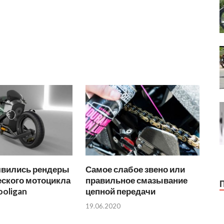
оявились рендеры
Самое слабое звено или
еского мотоцикла
правильное смазывание
ooligan
цепной передачи
19.06.2020