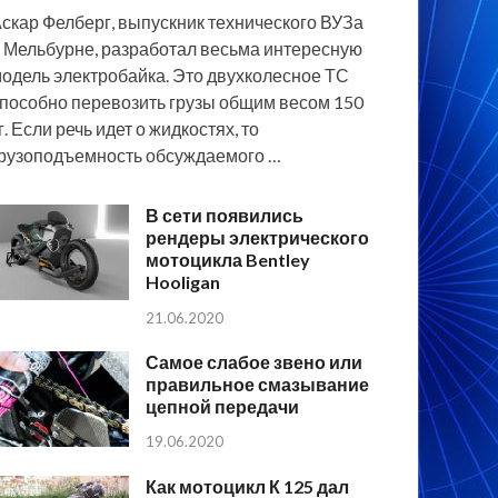
скар Фелберг, выпускник технического ВУЗа
 Мельбурне, разработал весьма интересную
одель электробайка. Это двухколесное ТС
пособно перевозить грузы общим весом 150
г. Если речь идет о жидкостях, то
рузоподъемность обсуждаемого …
В сети появились
рендеры электрического
мотоцикла Bentley
Hooligan
21.06.2020
Самое слабое звено или
правильное смазывание
цепной передачи
19.06.2020
Как мотоцикл К 125 дал