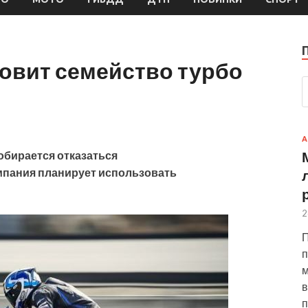
овит семейство турбо
А
бирается отказаться
мпания планирует использовать
2
П
п
м
в
п