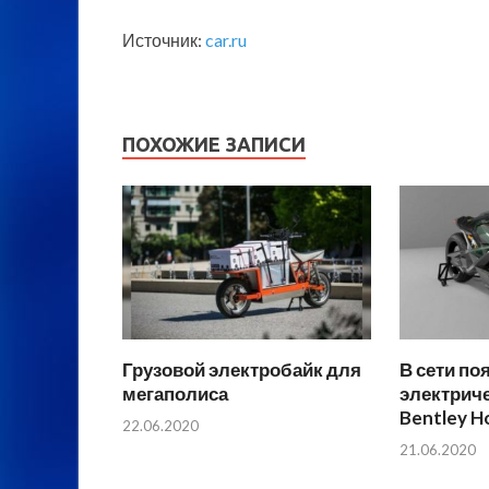
Источник:
car.ru
ПОХОЖИЕ ЗАПИСИ
Грузовой электробайк для
В сети п
мегаполиса
электрич
Bentley H
22.06.2020
21.06.2020