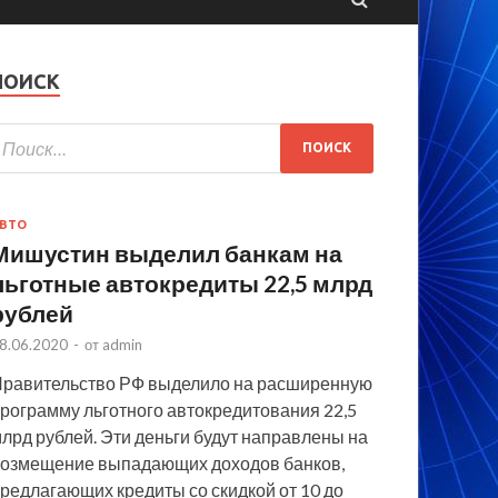
ПОИСК
ВТО
Мишустин выделил банкам на
льготные автокредиты 22,5 млрд
рублей
8.06.2020
-
от
admin
равительство РФ выделило на расширенную
рограмму льготного автокредитования 22,5
лрд рублей. Эти деньги будут направлены на
озмещение выпадающих доходов банков,
редлагающих кредиты со скидкой от 10 до