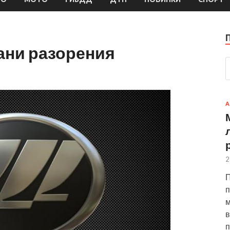
рани разорения
А
2
П
п
м
в
п