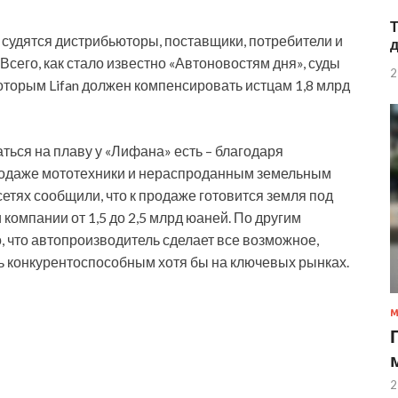
судятся дистрибьюторы, поставщики, потребители и
сего, как стало известно «Автоновостям дня», суды
2
оторым Lifan должен компенсировать истцам 1,8 млрд
ться на плаву у «Лифана» есть – благодаря
родаже мототехники и нераспроданным земельным
 сетях сообщили, что к продаже готовится земля под
компании от 1,5 до 2,5 млрд юаней. По другим
, что автопроизводитель сделает все возможное,
ть конкурентоспособным хотя бы на ключевых рынках.
2