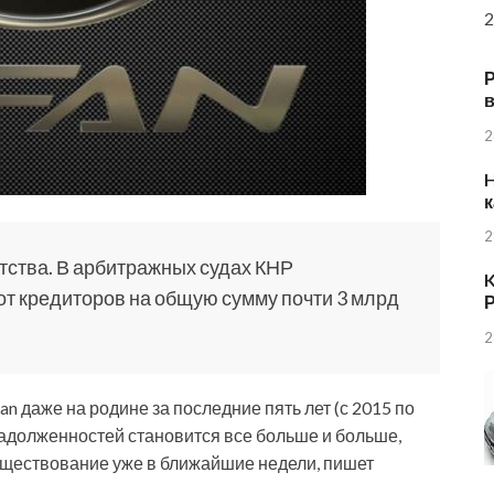
2
в
2
H
к
2
отства. В арбитражных судах КНР
K
от кредиторов на общую сумму почти 3 млрд
Р
2
an даже на родине за последние пять лет (с 2015 по
задолженностей становится все больше и больше,
уществование уже в ближайшие недели, пишет