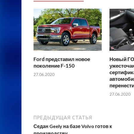
Ford представил новое
Новый ГО
поколение F-150
ужесточа
сертифик
27.06.2020
автомобил
перенести
27.06.2020
ПРЕДЫДУЩАЯ СТАТЬЯ
Седан Geely на базе Volvo готов к
производству