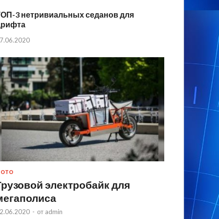
ТОП-3 нетривиальных седанов для
дрифта
7.06.2020
МОТО
Грузовой электробайк для
мегаполиса
2.06.2020
-
от
admin