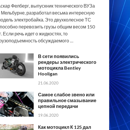
скар Фелберг, выпускник технического ВУЗа
 Мельбурне, разработал весьма интересную
одель электробайка. Это двухколесное ТС
пособно перевозить грузы общим весом 150
г. Если речь идет о жидкостях, то
рузоподъемность обсуждаемого …
В сети появились
рендеры электрического
мотоцикла Bentley
Hooligan
21.06.2020
Самое слабое звено или
правильное смазывание
цепной передачи
19.06.2020
Как мотоцикл К 125 дал