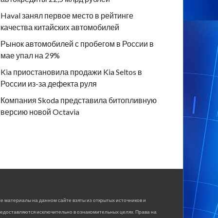
Haval занял первое место в рейтинге
качества китайских автомобилей
Рынок автомобилей с пробегом в России в
мае упал на 29%
Kia приостановила продажи Kia Seltos в
России из-за дефекта руля
Компания Skoda представила битопливную
версию новой Octavia
е материалы на данном сайте взяты из открытых источников и
едоставляются исключительно в ознакомительных целях. Права на