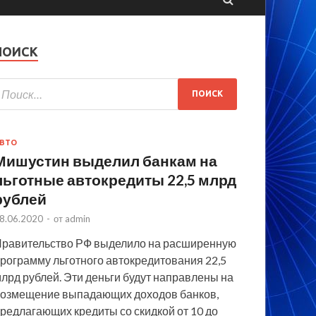
ПОИСК
ВТО
Мишустин выделил банкам на
льготные автокредиты 22,5 млрд
рублей
8.06.2020
-
от
admin
равительство РФ выделило на расширенную
рограмму льготного автокредитования 22,5
лрд рублей. Эти деньги будут направлены на
озмещение выпадающих доходов банков,
редлагающих кредиты со скидкой от 10 до