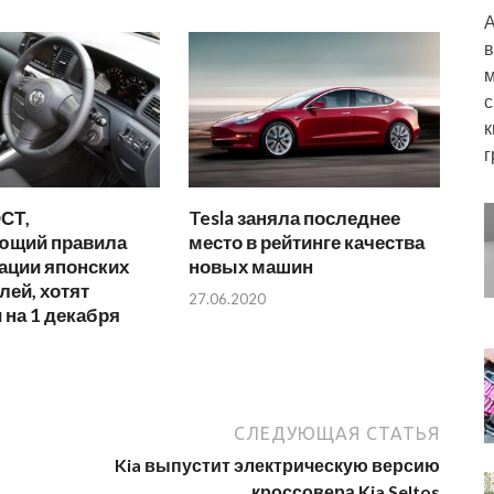
А
в
м
с
к
г
СТ,
Tesla заняла последнее
ющий правила
место в рейтинге качества
ации японских
новых машин
ей, хотят
27.06.2020
 на 1 декабря
СЛЕДУЮЩАЯ СТАТЬЯ
Kia выпустит электрическую версию
кроссовера Kia Seltos