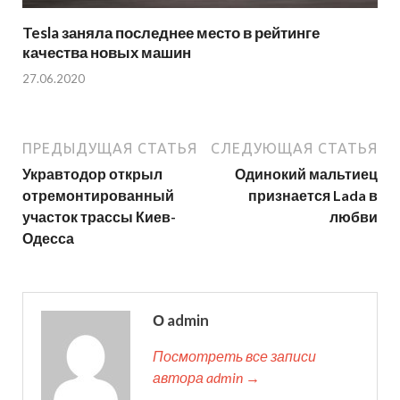
Tesla заняла последнее место в рейтинге
качества новых машин
27.06.2020
ПРЕДЫДУЩАЯ СТАТЬЯ
СЛЕДУЮЩАЯ СТАТЬЯ
Укравтодор открыл
Одинокий мальтиец
отремонтированный
признается Lada в
участок трассы Киев-
любви
Одесса
О admin
Посмотреть все записи
автора admin →