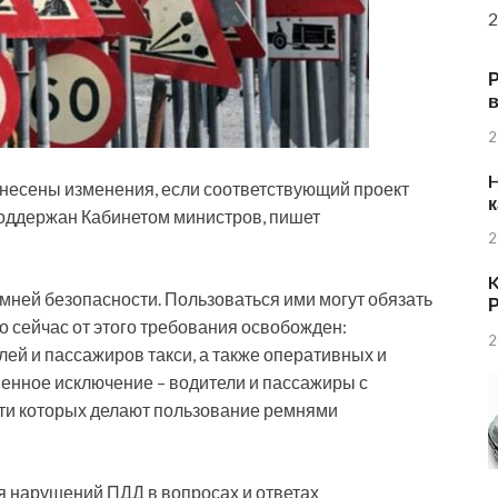
2
в
2
H
несены изменения, если соответствующий проект
к
поддержан Кабинетом министров, пишет
2
K
мней безопасности. Пользоваться ими могут обязать
Р
то сейчас от этого требования освобожден:
2
ей и пассажиров такси, а также оперативных и
енное исключение – водители и пассажиры с
ти которых делают пользование ремнями
нарушений ПДД в вопросах и ответах