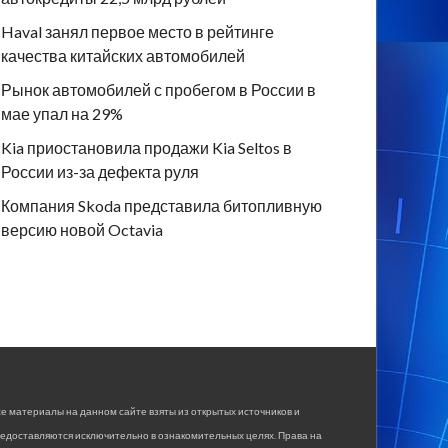
Haval занял первое место в рейтинге
качества китайских автомобилей
Рынок автомобилей с пробегом в России в
мае упал на 29%
Kia приостановила продажи Kia Seltos в
России из-за дефекта руля
Компания Skoda представила битопливную
версию новой Octavia
е материалы на данном сайте взяты из открытых источников и
едоставляются исключительно в ознакомительных целях. Права на