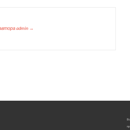
автора admin →
Вс
пр