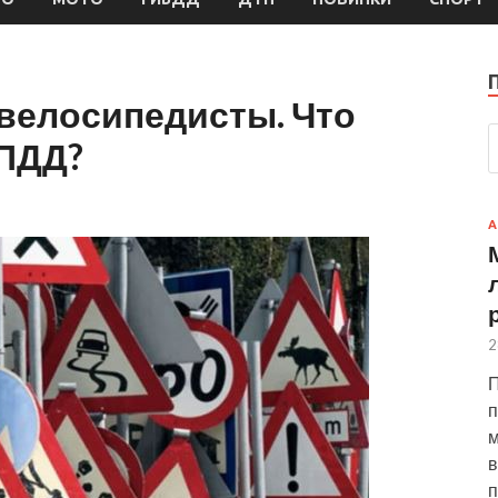
 велосипедисты. Что
 ПДД?
А
2
П
п
м
в
п