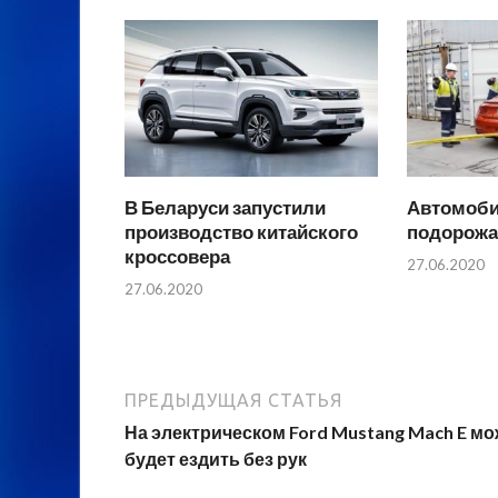
В Беларуси запустили
Автомоби
производство китайского
подорожа
кроссовера
27.06.2020
27.06.2020
ПРЕДЫДУЩАЯ СТАТЬЯ
На электрическом Ford Mustang Mach E м
будет ездить без рук