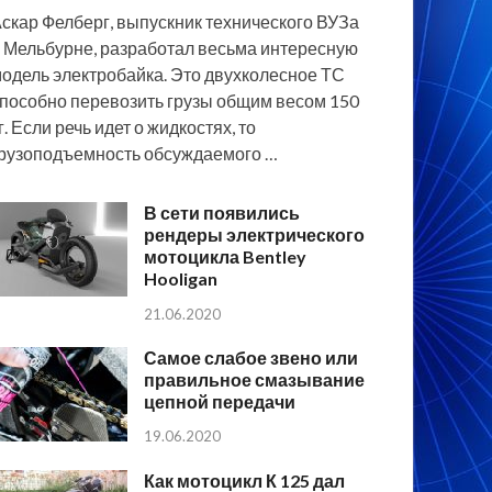
скар Фелберг, выпускник технического ВУЗа
 Мельбурне, разработал весьма интересную
одель электробайка. Это двухколесное ТС
пособно перевозить грузы общим весом 150
г. Если речь идет о жидкостях, то
рузоподъемность обсуждаемого …
В сети появились
рендеры электрического
мотоцикла Bentley
Hooligan
21.06.2020
Самое слабое звено или
правильное смазывание
цепной передачи
19.06.2020
Как мотоцикл К 125 дал