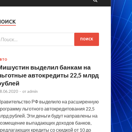
ПОИСК
ВТО
Мишустин выделил банкам на
льготные автокредиты 22,5 млрд
рублей
8.06.2020
-
от
admin
равительство РФ выделило на расширенную
рограмму льготного автокредитования 22,5
лрд рублей. Эти деньги будут направлены на
озмещение выпадающих доходов банков,
редлагающих кредиты со скидкой от 10 до