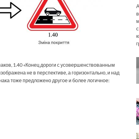
А
в
м
с
к
г
наков, 1.40 «Конец дороги с усовершенствованным
зображена не в перспективе, а горизонтально, и над
нака тоже предложено другое и более логичное: