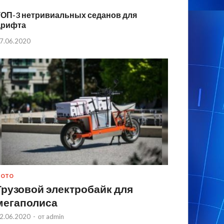
ТОП-3 нетривиальных седанов для
дрифта
7.06.2020
МОТО
Грузовой электробайк для
мегаполиса
2.06.2020
-
от
admin