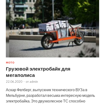
МОТО
Грузовой электробайк для
мегаполиса
22.06.2020
-
от
admin
Аскар Фелберг, выпускник технического ВУЗа в
Мельбурне, разработал весьма интересную модель
электробайка. Это двухколесное ТС способно