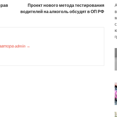
прав
Проект нового метода тестирования
А
водителей на алкоголь обсудят в ОП РФ
в
м
с
к
г
автора admin →