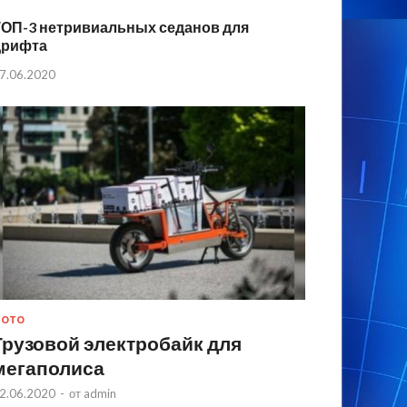
ТОП-3 нетривиальных седанов для
дрифта
7.06.2020
МОТО
Грузовой электробайк для
мегаполиса
2.06.2020
-
от
admin