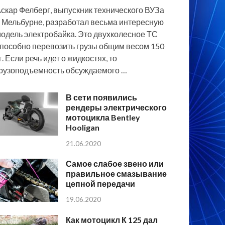
скар Фелберг, выпускник технического ВУЗа
 Мельбурне, разработал весьма интересную
одель электробайка. Это двухколесное ТС
пособно перевозить грузы общим весом 150
г. Если речь идет о жидкостях, то
рузоподъемность обсуждаемого …
В сети появились
рендеры электрического
мотоцикла Bentley
Hooligan
21.06.2020
Самое слабое звено или
правильное смазывание
цепной передачи
19.06.2020
Как мотоцикл К 125 дал