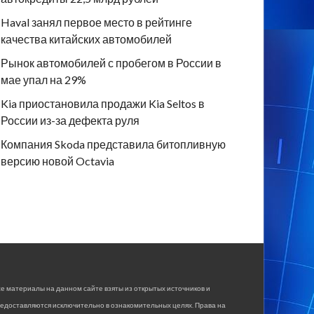
Haval занял первое место в рейтинге
качества китайских автомобилей
Рынок автомобилей с пробегом в России в
мае упал на 29%
Kia приостановила продажи Kia Seltos в
России из-за дефекта руля
Компания Skoda представила битопливную
версию новой Octavia
е материалы на данном сайте взяты из открытых источников и
едоставляются исключительно в ознакомительных целях. Права на