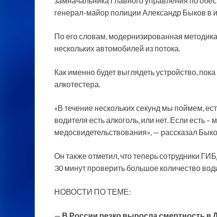
замначальника Главного управления по обе
генерал-майор полиции Александр Быков в 
По его словам, модернизированная методика
нескольких автомобилей из потока.
Как именно будет выглядеть устройство, пока 
алкотестера.
«В течение нескольких секунд мы поймем, ес
водителя есть алкоголь, или нет. Если есть 
медосвидетельствования», — рассказал Быко
Он также отметил, что теперь сотрудники ГИ
30 минут проверить большое количество вод
НОВОСТИ ПО ТЕМЕ:
—
В России резко выросла смертность в 