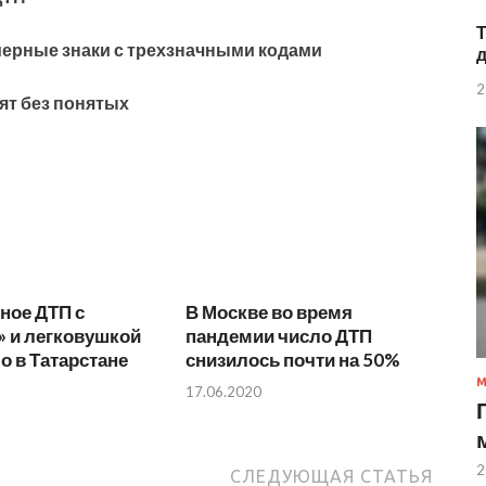
ерные знаки с трехзначными кодами
2
ят без понятых
ное ДТП с
В Москве во время
» и легковушкой
пандемии число ДТП
 в Татарстане
снизилось почти на 50%
17.06.2020
2
СЛЕДУЮЩАЯ СТАТЬЯ