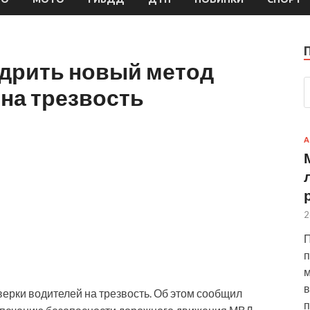
дрить новый метод
на трезвость
А
2
П
п
м
в
рки водителей на трезвость. Об этом сообщил
п