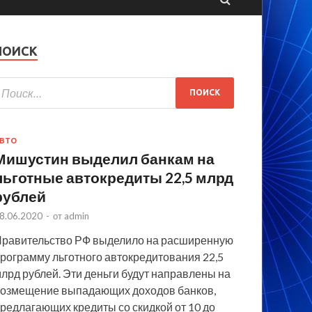
ПОИСК
ВТО
Мишустин выделил банкам на
льготные автокредиты 22,5 млрд
рублей
8.06.2020
-
от
admin
равительство РФ выделило на расширенную
рограмму льготного автокредитования 22,5
лрд рублей. Эти деньги будут направлены на
озмещение выпадающих доходов банков,
редлагающих кредиты со скидкой от 10 до