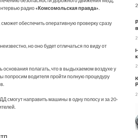
спечению безопасности дорожного движения МВД,
2
интервью радио
«Комсомольская правда»
.
 сможет обеспечить оперативную проверку сразу
в
2
неизвестно, но оно будет отличаться по виду от
H
к
2
ть основания полагать, что в выдыхаемом воздухе у
– мы попросим водителя пройти полную процедуру
K
в.
Р
2
БДД смогут направить машины в одну полосу и за 20-
ителей.
ДТП