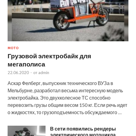
МОТО
Грузовой электробайк для
мегаполиса
22.06.2020
-
от
admin
Аскар Фелберг, выпускник технического ВУЗа в
Мельбурне, разработал весьма интересную модель
электробайка. Это двухколесное ТС способно
перевозить грузы общим весом 150 кг. Если речь идет
о жидкостях, то грузоподъемность обсуждаемого …
В сети появились рендеры
электрического мотоцикла