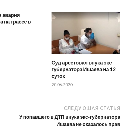
я авария
 на трассе в
Суд арестовал внука экс-
губернатора Ишаева на 12
суток
20.06.2020
СЛЕДУЮЩАЯ СТАТЬЯ
У попавшего в ДТП внука экс-губернатора
Ишаева не оказалось прав