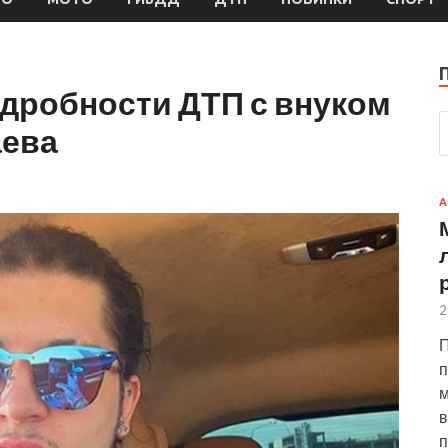
одробности ДТП с внуком
аева
А
2
П
п
м
в
п