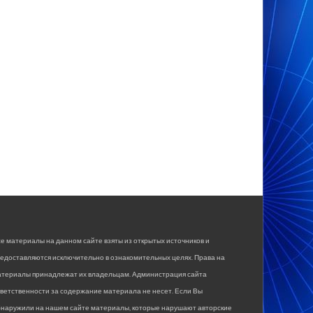
е материалы на данном сайте взяты из открытых источников и
едоставляются исключительно в ознакомительных целях. Права на
атериалы принадлежат их владельцам. Администрация сайта
ветственности за содержание материала не несет. Если Вы
бнаружили на нашем сайте материалы, которые нарушают авторские