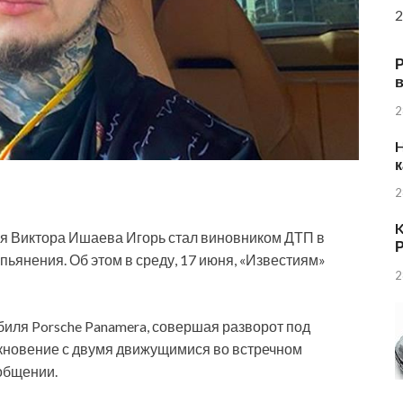
2
в
2
H
к
2
K
ая Виктора Ишаева Игорь стал виновником ДТП в
Р
пьянения. Об этом в среду, 17 июня, «Известиям»
2
обиля Porsche Panamera, совершая разворот под
кновение с двумя движущимися во встречном
общении.