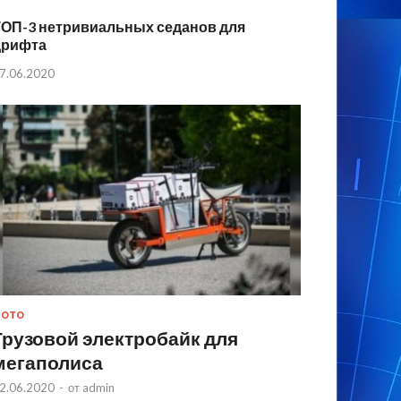
ТОП-3 нетривиальных седанов для
дрифта
7.06.2020
МОТО
Грузовой электробайк для
мегаполиса
2.06.2020
-
от
admin