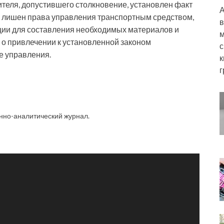
еля, допустившего столкновение, установлен факт
А
л лишен права управления транспортным средством,
в
ции для составления необходимых материалов и
м
 о привлечении к установленной законом
с
е управления.
к
г