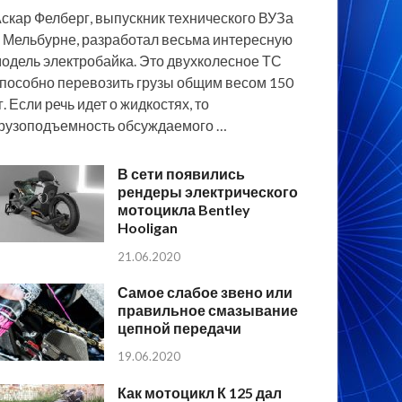
скар Фелберг, выпускник технического ВУЗа
 Мельбурне, разработал весьма интересную
одель электробайка. Это двухколесное ТС
пособно перевозить грузы общим весом 150
г. Если речь идет о жидкостях, то
рузоподъемность обсуждаемого …
В сети появились
рендеры электрического
мотоцикла Bentley
Hooligan
21.06.2020
Самое слабое звено или
правильное смазывание
цепной передачи
19.06.2020
Как мотоцикл К 125 дал