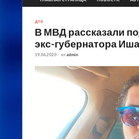
ДТП
В МВД рассказали п
экс-губернатора Иш
19.06.2020
-
от
admin