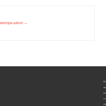
автора admin →
Вс
пр
м
от
о