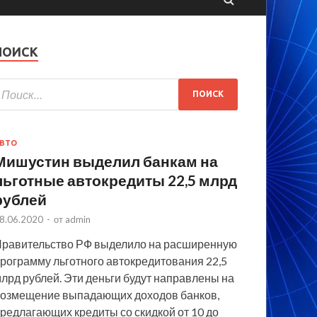
ПОИСК
ВТО
Мишустин выделил банкам на
льготные автокредиты 22,5 млрд
рублей
8.06.2020
-
от
admin
равительство РФ выделило на расширенную
рограмму льготного автокредитования 22,5
лрд рублей. Эти деньги будут направлены на
озмещение выпадающих доходов банков,
редлагающих кредиты со скидкой от 10 до