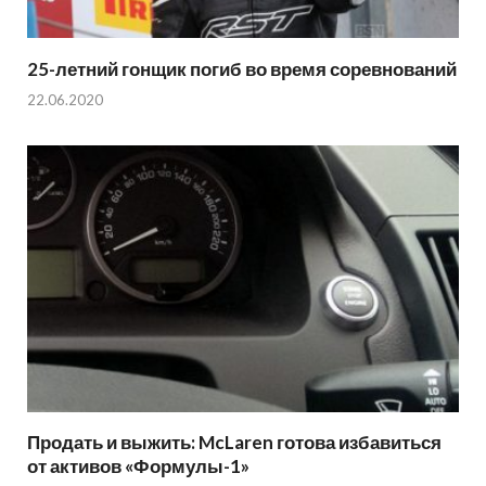
25-летний гонщик погиб во время соревнований
22.06.2020
Продать и выжить: McLaren готова избавиться
от активов «Формулы-1»