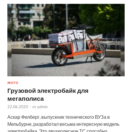
МОТО
Грузовой электробайк для
мегаполиса
22.06.2020
-
от
admin
Аскар Фелберг, выпускник технического ВУЗа в
Мельбурне, разработал весьма интересную модель
электробайка. Это двухколесное ТС способно